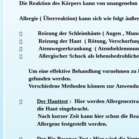
Die Reaktion des Körpers kann von unangenehm b
Allergie ( Überreaktion) kann sich wie folgt äuße
Reizung der Schleimhäute ( Augen , Mun

 Reizung der Haut  ( Rötung, Verschorfu

 Atemwegserkrankung  ( Atembeklemmung

 Allergischer Schock als lebensbedrohlich

      Um eine effektive Behandlung vornehmen zu 
      gefunden werden.
      Verschiedene Methoden können zur Anwen
Der Hauttest
 :  Hier werden Allergenextra

die Haut eingebracht. 
            Nach kurzer Zeit kann hier schon die R
Allergene festgestellt werden.
Der Bio Resonaz Test
 : Hier wird die Vert